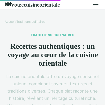
Votrecuisineorientale
🍽
Accueil
›
Traditions culinaires
TRADITIONS CULINAIRES
Recettes authentiques : un
voyage au cœur de la cuisine
orientale
La cuisine orientale offre un voyage sensoriel
unique, combinant saveurs, textures et
traditions diverses. Chaque plat raconte une
histoire, révélant un héritage culturel riche.