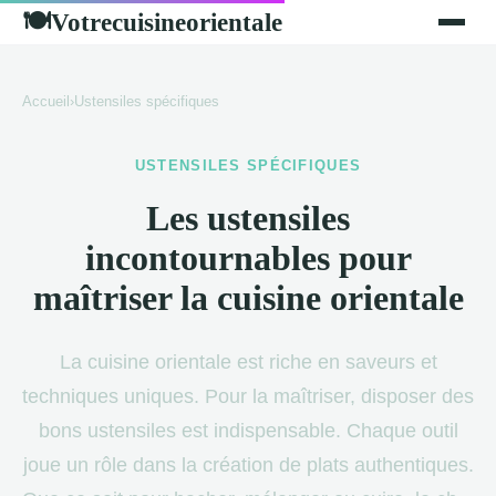
Votrecuisineorientale
🍽
Accueil
›
Ustensiles spécifiques
USTENSILES SPÉCIFIQUES
Les ustensiles
incontournables pour
maîtriser la cuisine orientale
La cuisine orientale est riche en saveurs et
techniques uniques. Pour la maîtriser, disposer des
bons ustensiles est indispensable. Chaque outil
joue un rôle dans la création de plats authentiques.